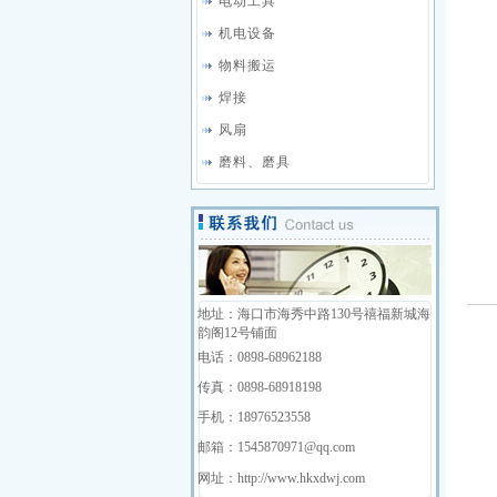
电动工具
机电设备
物料搬运
焊接
风扇
磨料、磨具
地址：海口市海秀中路130号禧福新城海
韵阁12号铺面
电话：0898-68962188
传真：0898-68918198
手机：18976523558
邮箱：1545870971@qq.com
网址：http://www.hkxdwj.com