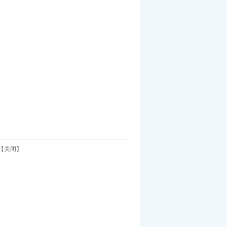
【
关闭
】