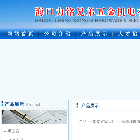
产品展示
产品
>>
鐢靛姩宸ュ叿
>>
閲戝垰鐭虫
手工具