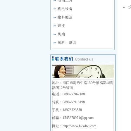
电动工具
机电设备
物料搬运
焊接
风扇
磨料、磨具
地址：海口市海秀中路130号禧福新城海
韵阁12号铺面
电话：0898-68962188
传真：0898-68918198
手机：18976523558
邮箱：1545870971@qq.com
网址：http://www.hkxdwj.com