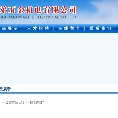
品展示
品
>>
鐢靛姩宸ュ叿
>>
鎼呮媽鏈?