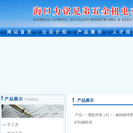
产品展示
产品
>>
鐢靛姩宸ュ叿
>>
鍚稿皹绯
屽柗鑳舵灙
手工具