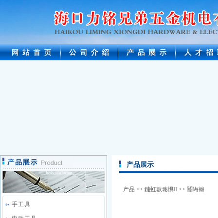
产品展示
产品
>>
鏈虹數璁惧
>>
閽诲簥
手工具