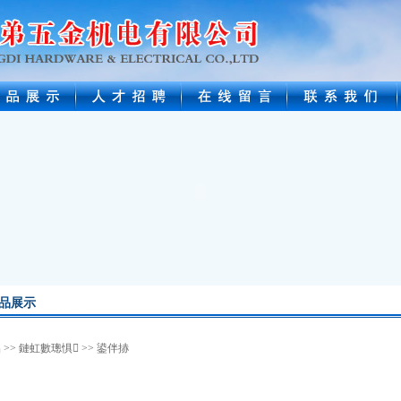
品展示
品
>>
鏈虹數璁惧
>>
鍙伴捇