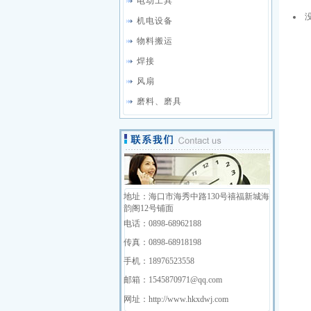
电动工具
机电设备
物料搬运
焊接
风扇
磨料、磨具
地址：海口市海秀中路130号禧福新城海
韵阁12号铺面
电话：0898-68962188
传真：0898-68918198
手机：18976523558
邮箱：1545870971@qq.com
网址：http://www.hkxdwj.com